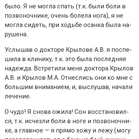
бы­ло. Я не мог­ла спать (т.к. бы­ли бо­ли в
поз­во­ноч­ни­ке, очень бо­лела но­га), я не
мог­ла си­деть, при ходь­бе осан­ка бы­ла на­
руше­на.
Ус­лы­шав о док­то­ре Кры­лове А.В. я пос­пе­
шила в кли­нику, т.к. это бы­ла пос­ледняя
на­деж­да. Встре­тили ме­ня док­то­ра Кры­лов
А.В. и Кры­лов М.А. От­неслись они ко мне с
боль­шим вни­мани­ем, и, выс­лу­шав, на­чали
ле­чение.
О чу­до! Я сно­ва ожи­ла! Сон восс­та­новил­
ся, т.к. ис­чезли бо­ли в но­ге и поз­во­ноч­ни­
ке, а глав­ное — я пря­мо хо­жу и ле­жу (мо­гу