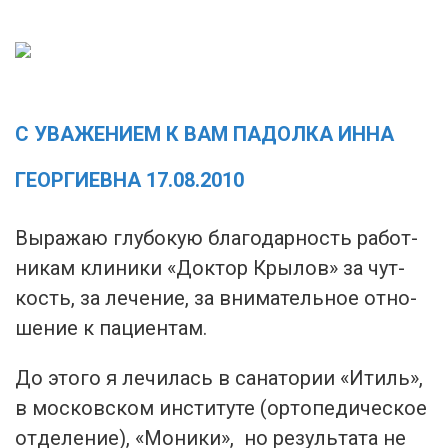
С УВАЖЕНИЕМ К ВАМ ПАДОЛКА ИННА
ГЕОРГИЕВНА 17.08.2010
Вы­ражаю глу­бокую бла­годар­ность ра­бот­
ни­кам кли­ники «Док­тор Кры­лов» за чут­
кость, за ле­чение, за вни­матель­ное от­но­
шение к па­ци­ен­там.
До это­го я ле­чилась в са­нато­рии «Итиль»,
в мос­ковс­ком инс­ти­туте (ор­то­педи­чес­кое
от­де­ление), «Мо­ники», но ре­зуль­та­та не