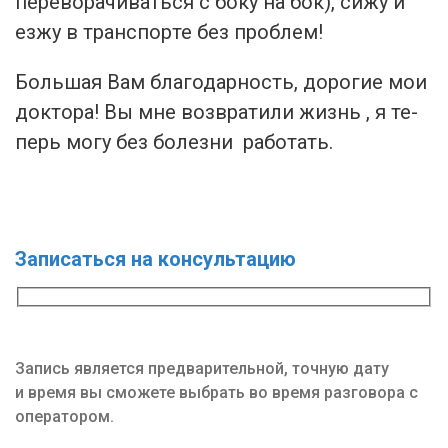
пе­рево­рачи­вать­ся с бо­ку на бок), си­жу и
ез­жу в транс­пор­те без проб­лем!
Боль­шая Вам бла­годар­ность, до­рогие мои
док­то­ра! Вы мне возв­ра­тили жизнь , я те­
перь мо­гу без бо­лез­ни ра­ботать.
Записаться на консультацию
Запись является предварительной, точную дату
и время вы сможете выбрать во время разговора с
оператором.