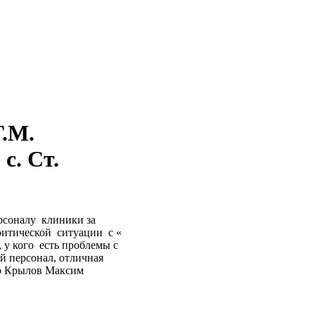
Г.М.
с. Ст.
соналу клиники за
итической ситуации с «
 у кого есть проблемы с
й персонал, отличная
ор Крылов Максим