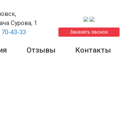
новск,
рача Сурова, 1
) 70-43-33
Заказать звонок
ия
Отзывы
Контакты